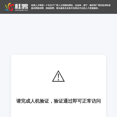
桂聘人才网是一个专注于广西人才招聘的网站，在桂林，南宁，柳州等广西区给求职者
提供网络招聘、现场招聘、猎头服务及业务外包等全方位的人力资源服务。
⚠️
请完成人机验证，验证通过即可正常访问