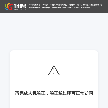
桂聘人才网是一个专注于广西人才招聘的网站，在桂林，南宁，柳州等广西区给求职者
提供网络招聘、现场招聘、猎头服务及业务外包等全方位的人力资源服务。
⚠️
请完成人机验证，验证通过即可正常访问