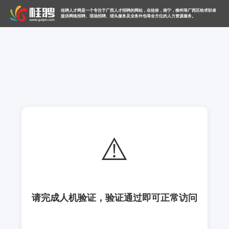
桂聘人才网是一个专注于广西人才招聘的网站，在桂林，南宁，柳州等广西区给求职者
提供网络招聘、现场招聘、猎头服务及业务外包等全方位的人力资源服务。
⚠️
请完成人机验证，验证通过即可正常访问