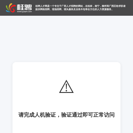
桂聘人才网是一个专注于广西人才招聘的网站，在桂林，南宁，柳州等广西区给求职者
提供网络招聘、现场招聘、猎头服务及业务外包等全方位的人力资源服务。
⚠️
请完成人机验证，验证通过即可正常访问