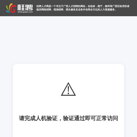
桂聘人才网是一个专注于广西人才招聘的网站，在桂林，南宁，柳州等广西区给求职者
提供网络招聘、现场招聘、猎头服务及业务外包等全方位的人力资源服务。
⚠️
请完成人机验证，验证通过即可正常访问