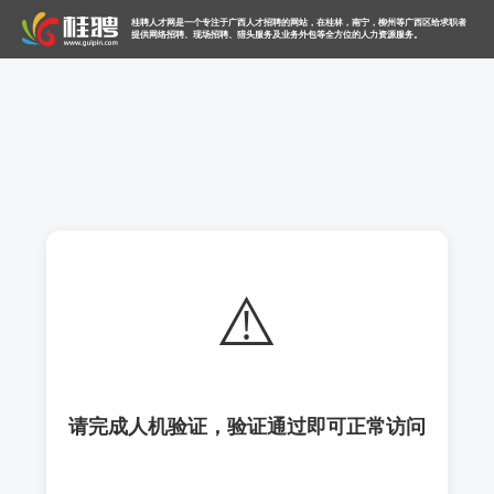
桂聘人才网是一个专注于广西人才招聘的网站，在桂林，南宁，柳州等广西区给求职者
提供网络招聘、现场招聘、猎头服务及业务外包等全方位的人力资源服务。
⚠️
请完成人机验证，验证通过即可正常访问