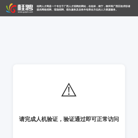
桂聘人才网是一个专注于广西人才招聘的网站，在桂林，南宁，柳州等广西区给求职者
提供网络招聘、现场招聘、猎头服务及业务外包等全方位的人力资源服务。
⚠️
请完成人机验证，验证通过即可正常访问