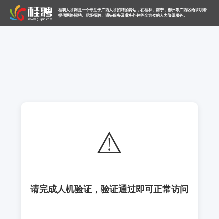
桂聘人才网是一个专注于广西人才招聘的网站，在桂林，南宁，柳州等广西区给求职者
提供网络招聘、现场招聘、猎头服务及业务外包等全方位的人力资源服务。
⚠️
请完成人机验证，验证通过即可正常访问