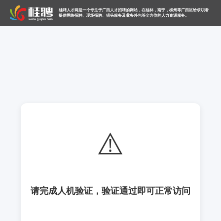
桂聘人才网是一个专注于广西人才招聘的网站，在桂林，南宁，柳州等广西区给求职者
提供网络招聘、现场招聘、猎头服务及业务外包等全方位的人力资源服务。
⚠️
请完成人机验证，验证通过即可正常访问