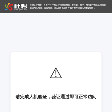
桂聘人才网是一个专注于广西人才招聘的网站，在桂林，南宁，柳州等广西区给求职者
提供网络招聘、现场招聘、猎头服务及业务外包等全方位的人力资源服务。
⚠️
请完成人机验证，验证通过即可正常访问