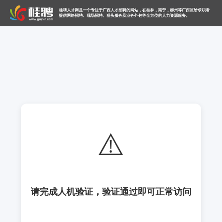
桂聘人才网是一个专注于广西人才招聘的网站，在桂林，南宁，柳州等广西区给求职者
提供网络招聘、现场招聘、猎头服务及业务外包等全方位的人力资源服务。
⚠️
请完成人机验证，验证通过即可正常访问