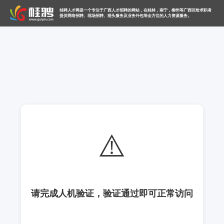
桂聘人才网是一个专注于广西人才招聘的网站，在桂林，南宁，柳州等广西区给求职者
提供网络招聘、现场招聘、猎头服务及业务外包等全方位的人力资源服务。
⚠️
请完成人机验证，验证通过即可正常访问