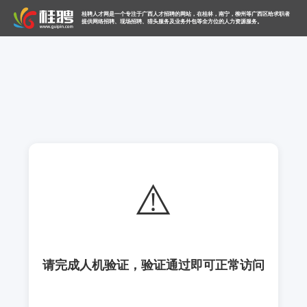
桂聘人才网是一个专注于广西人才招聘的网站，在桂林，南宁，柳州等广西区给求职者
提供网络招聘、现场招聘、猎头服务及业务外包等全方位的人力资源服务。
⚠️
请完成人机验证，验证通过即可正常访问