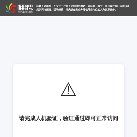
桂聘人才网是一个专注于广西人才招聘的网站，在桂林，南宁，柳州等广西区给求职者
提供网络招聘、现场招聘、猎头服务及业务外包等全方位的人力资源服务。
⚠️
请完成人机验证，验证通过即可正常访问