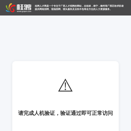
桂聘人才网是一个专注于广西人才招聘的网站，在桂林，南宁，柳州等广西区给求职者
提供网络招聘、现场招聘、猎头服务及业务外包等全方位的人力资源服务。
⚠️
请完成人机验证，验证通过即可正常访问