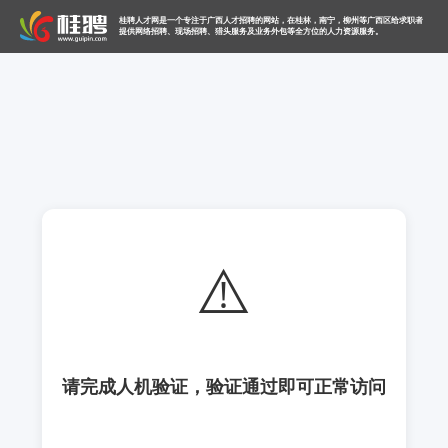
桂聘人才网是一个专注于广西人才招聘的网站，在桂林，南宁，柳州等广西区给求职者
提供网络招聘、现场招聘、猎头服务及业务外包等全方位的人力资源服务。
⚠️
请完成人机验证，验证通过即可正常访问