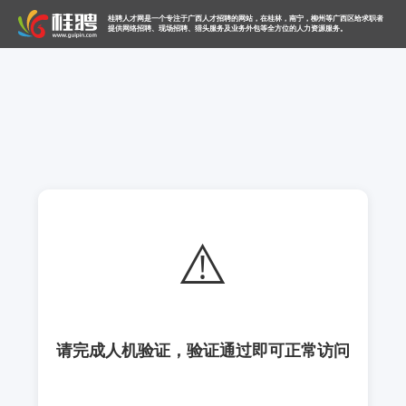
桂聘人才网是一个专注于广西人才招聘的网站，在桂林，南宁，柳州等广西区给求职者
提供网络招聘、现场招聘、猎头服务及业务外包等全方位的人力资源服务。
⚠️
请完成人机验证，验证通过即可正常访问