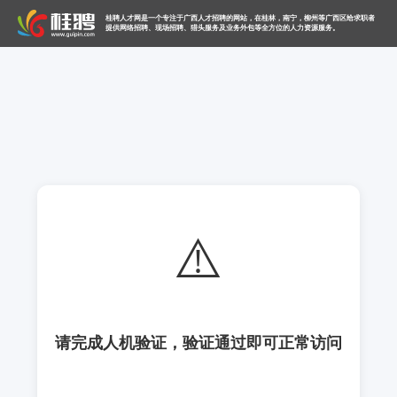
桂聘人才网是一个专注于广西人才招聘的网站，在桂林，南宁，柳州等广西区给求职者
提供网络招聘、现场招聘、猎头服务及业务外包等全方位的人力资源服务。
⚠️
请完成人机验证，验证通过即可正常访问