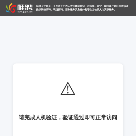
桂聘人才网是一个专注于广西人才招聘的网站，在桂林，南宁，柳州等广西区给求职者
提供网络招聘、现场招聘、猎头服务及业务外包等全方位的人力资源服务。
⚠️
请完成人机验证，验证通过即可正常访问