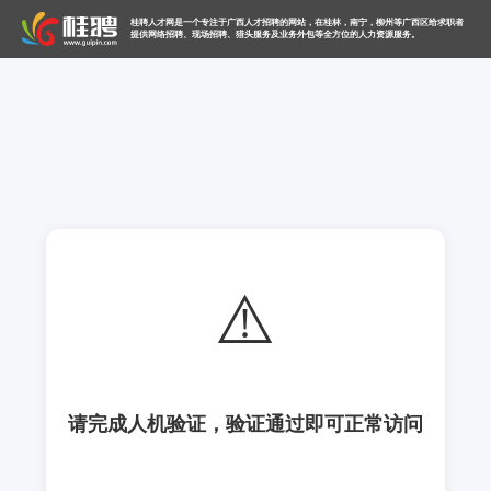
桂聘人才网是一个专注于广西人才招聘的网站，在桂林，南宁，柳州等广西区给求职者
提供网络招聘、现场招聘、猎头服务及业务外包等全方位的人力资源服务。
⚠️
请完成人机验证，验证通过即可正常访问