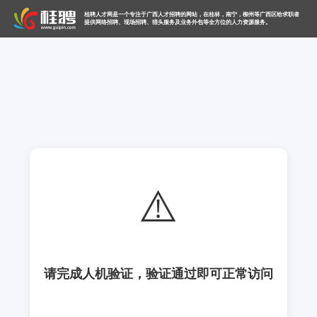
桂聘人才网是一个专注于广西人才招聘的网站，在桂林，南宁，柳州等广西区给求职者
提供网络招聘、现场招聘、猎头服务及业务外包等全方位的人力资源服务。
⚠️
请完成人机验证，验证通过即可正常访问