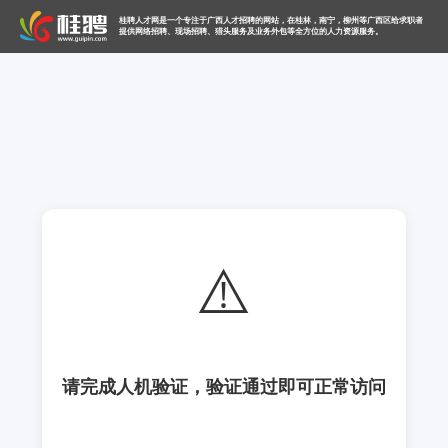
桂聘人才网是一个专注于广西人才招聘的网站，在桂林，南宁，柳州等广西区给求职者
提供网络招聘、现场招聘、猎头服务及业务外包等全方位的人力资源服务。
⚠️
请完成人机验证，验证通过即可正常访问