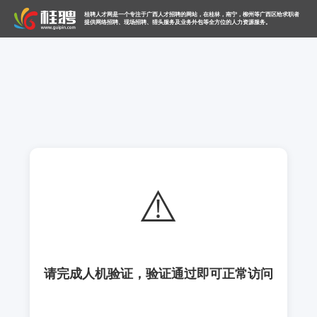
桂聘人才网是一个专注于广西人才招聘的网站，在桂林，南宁，柳州等广西区给求职者
提供网络招聘、现场招聘、猎头服务及业务外包等全方位的人力资源服务。
⚠️
请完成人机验证，验证通过即可正常访问