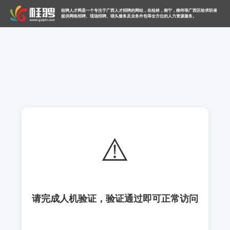
桂聘人才网是一个专注于广西人才招聘的网站，在桂林，南宁，柳州等广西区给求职者
提供网络招聘、现场招聘、猎头服务及业务外包等全方位的人力资源服务。
⚠️
请完成人机验证，验证通过即可正常访问