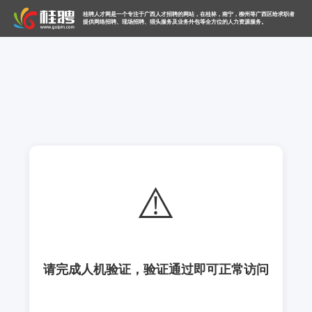
桂聘人才网是一个专注于广西人才招聘的网站，在桂林，南宁，柳州等广西区给求职者
提供网络招聘、现场招聘、猎头服务及业务外包等全方位的人力资源服务。
⚠️
请完成人机验证，验证通过即可正常访问