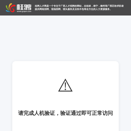
桂聘人才网是一个专注于广西人才招聘的网站，在桂林，南宁，柳州等广西区给求职者
提供网络招聘、现场招聘、猎头服务及业务外包等全方位的人力资源服务。
⚠️
请完成人机验证，验证通过即可正常访问