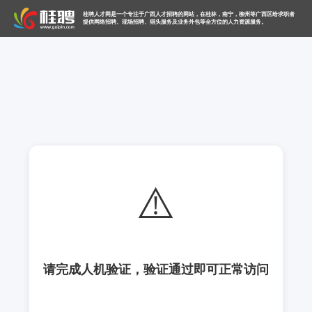
桂聘人才网是一个专注于广西人才招聘的网站，在桂林，南宁，柳州等广西区给求职者
提供网络招聘、现场招聘、猎头服务及业务外包等全方位的人力资源服务。
⚠️
请完成人机验证，验证通过即可正常访问