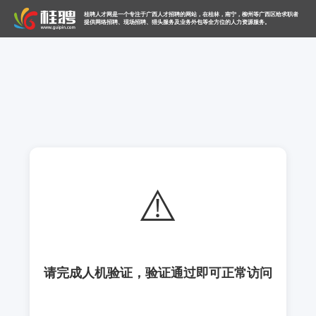
桂聘人才网是一个专注于广西人才招聘的网站，在桂林，南宁，柳州等广西区给求职者
提供网络招聘、现场招聘、猎头服务及业务外包等全方位的人力资源服务。
⚠️
请完成人机验证，验证通过即可正常访问