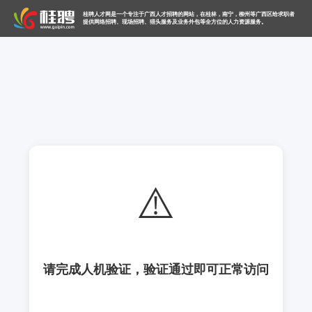
桂聘人才网是一个专注于广西人才招聘的网站，在桂林，南宁，柳州等广西区给求职者
提供网络招聘、现场招聘、猎头服务及业务外包等全方位的人力资源服务。
⚠️
请完成人机验证，验证通过即可正常访问