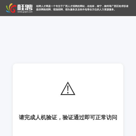
桂聘人才网是一个专注于广西人才招聘的网站，在桂林，南宁，柳州等广西区给求职者
提供网络招聘、现场招聘、猎头服务及业务外包等全方位的人力资源服务。
⚠️
请完成人机验证，验证通过即可正常访问