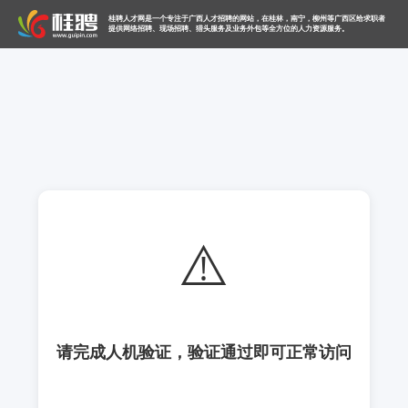
桂聘人才网是一个专注于广西人才招聘的网站，在桂林，南宁，柳州等广西区给求职者
提供网络招聘、现场招聘、猎头服务及业务外包等全方位的人力资源服务。
⚠️
请完成人机验证，验证通过即可正常访问