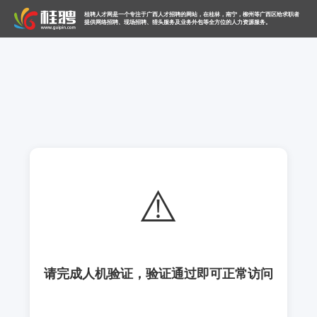
桂聘人才网是一个专注于广西人才招聘的网站，在桂林，南宁，柳州等广西区给求职者
提供网络招聘、现场招聘、猎头服务及业务外包等全方位的人力资源服务。
⚠️
请完成人机验证，验证通过即可正常访问