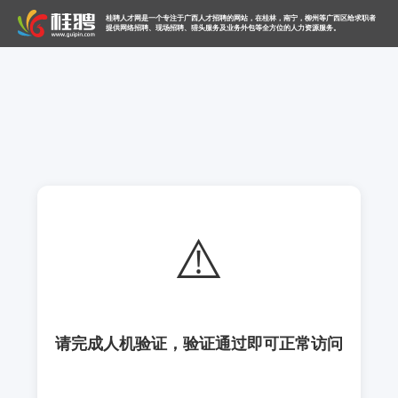
桂聘人才网是一个专注于广西人才招聘的网站，在桂林，南宁，柳州等广西区给求职者
提供网络招聘、现场招聘、猎头服务及业务外包等全方位的人力资源服务。
⚠️
请完成人机验证，验证通过即可正常访问