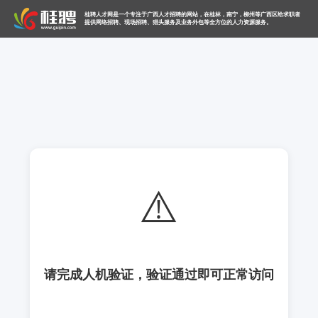
桂聘人才网是一个专注于广西人才招聘的网站，在桂林，南宁，柳州等广西区给求职者
提供网络招聘、现场招聘、猎头服务及业务外包等全方位的人力资源服务。
⚠️
请完成人机验证，验证通过即可正常访问